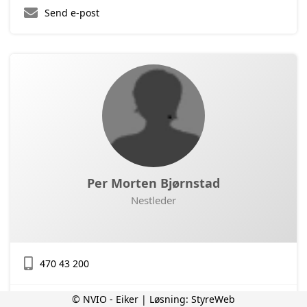
Send e-post
Per Morten Bjørnstad
Nestleder
470 43 200
© NVIO - Eiker | Løsning:
StyreWeb
Send e-post